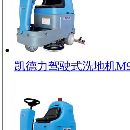
凯德力驾驶式洗地机M9