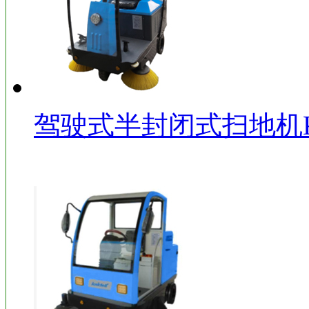
驾驶式半封闭式扫地机KD