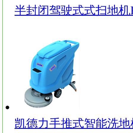
半封闭驾驶式式扫地机KD
凯德力手推式智能洗地机