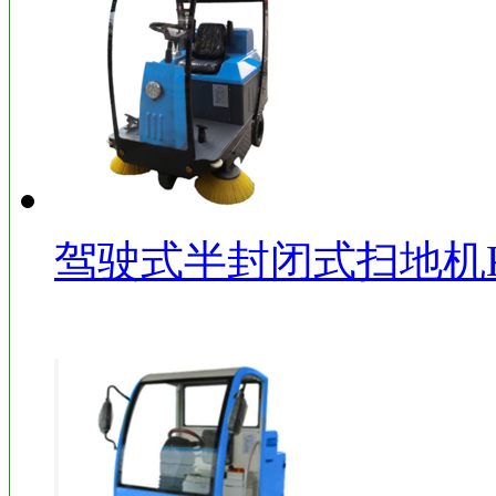
驾驶式半封闭式扫地机KD