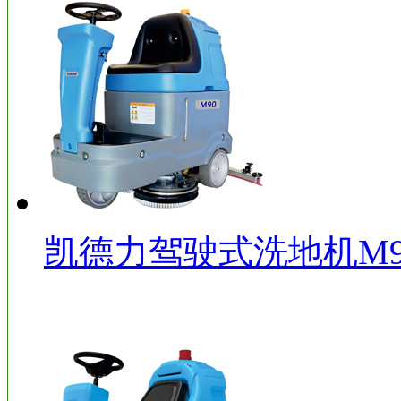
凯德力驾驶式洗地机M9