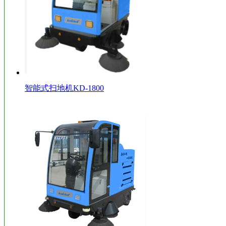
智能式扫地机KD-1800