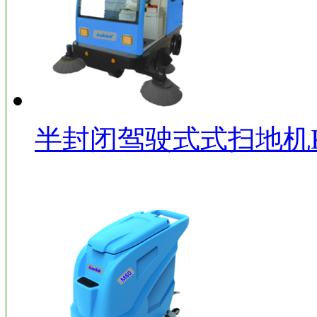
半封闭驾驶式式扫地机KD