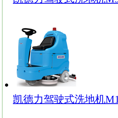
凯德力驾驶式洗地机M1